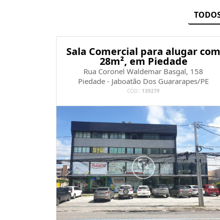
TODO
Sala Comercial para alugar co
28m², em Piedade
Rua Coronel Waldemar Basgal, 158
Piedade - Jaboatão Dos Guararapes/PE
CÓD.:
139279