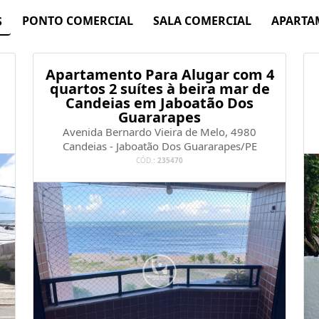
PONTO COMERCIAL
SALA COMERCIAL
APARTA
S
m
Apartamento Para Alugar com 4
quartos 2 suítes à beira mar de
Candeias em Jaboatão Dos
Guararapes
Avenida Bernardo Vieira de Melo, 4980
Candeias - Jaboatão Dos Guararapes/PE
CÓD.:
235470