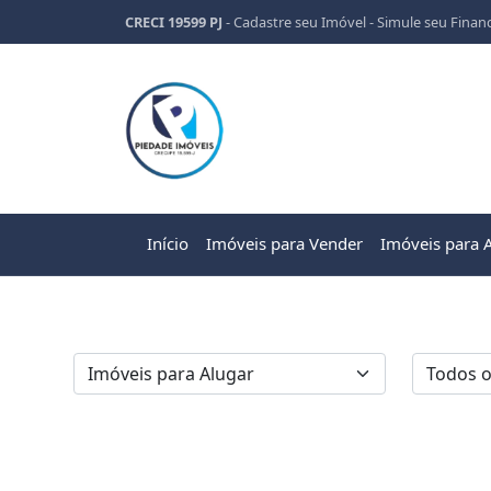
CRECI 19599 PJ
-
Cadastre seu Imóvel
-
Simule seu Finan
Início
Imóveis para Vender
Imóveis para 