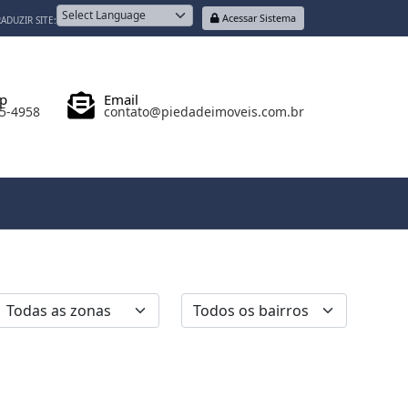
Acessar Sistema
ADUZIR SITE:
Powered by
p
Email
05-4958
contato@piedadeimoveis.com.br