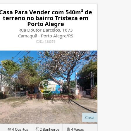
Casa Para Vender com 540m³ de
terreno no bairro Tristeza em
Porto Alegre
Rua Doutor Barcelos, 1673
Camaquã - Porto Alegre/RS
CÓD.:
138379
Casa
4 Quartos
2 Banheiros
4 Vagas