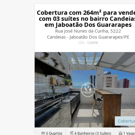
Cobertura com 264m² para vend
com 03 suítes no bairro Candeia
em Jaboatão Dos Guararapes
Rua José Nunes da Cunha, 5222
Candeias - Jaboatão Dos Guararapes/PE
CÓD.:
123978
Cobertu
3 Quartos
4 Banheiros (3 Suítes)
1 Vaga