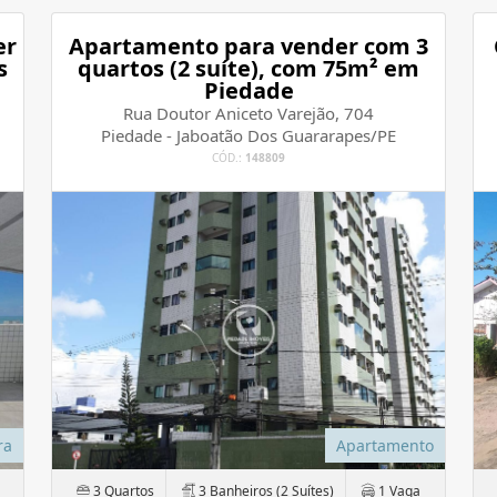
er
Apartamento para vender com 3
s
quartos (2 suíte), com 75m² em
Piedade
Rua Doutor Aniceto Varejão, 704
Piedade - Jaboatão Dos Guararapes/PE
CÓD.:
148809
ra
Apartamento
3 Quartos
3 Banheiros (2 Suítes)
1 Vaga