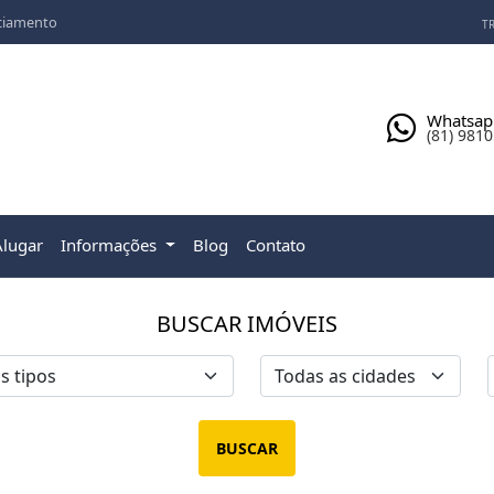
ciamento
TR
Whatsap
(81) 981
Alugar
Informações
Blog
Contato
BUSCAR IMÓVEIS
BUSCAR