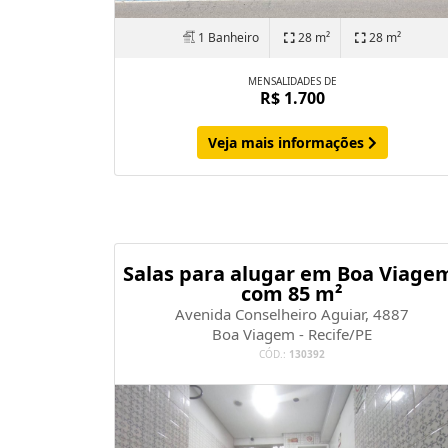
1 Banheiro
28 m²
28 m²
MENSALIDADES DE
R$ 1.700
Veja mais informações
Salas para alugar em Boa Viage
com 85 m²
Avenida Conselheiro Aguiar, 4887
Boa Viagem - Recife/PE
CÓD.:
130392