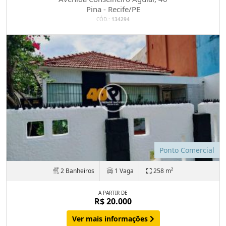
Pina - Recife/PE
CÓD.:
134294
Ponto Comercial
2 Banheiros
1 Vaga
258 m²
A PARTIR DE
R$ 20.000
Ver mais informações