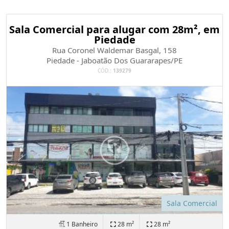
Sala Comercial para alugar com 28m², em
Piedade
Rua Coronel Waldemar Basgal, 158
Piedade - Jaboatão Dos Guararapes/PE
CÓD.:
139279
Sala Comercial
1 Banheiro
28 m²
28 m²