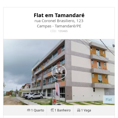
Flat em Tamandaré
rua Coronel Brasiliero, 123
Campas - Tamandaré/PE
CÓD.:
135465
Flat
1 Quarto
1 Banheiro
1 Vaga