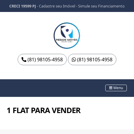
CRECI 19599 PJ
-
Cadastre seu Imóvel
-
Simule seu Financiamento
(81) 98105-4958
(81) 98105-4958
Menu
1 FLAT PARA VENDER