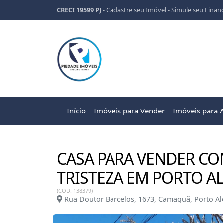
CRECI 19599 PJ
-
Cadastre seu Imóvel
-
Simule seu Finan
Início
Imóveis para Vender
Imóveis para 
CASA PARA VENDER CO
TRISTEZA EM PORTO A
(COD: 138379)
Rua Doutor Barcelos, 1673, Camaquã, Porto Al