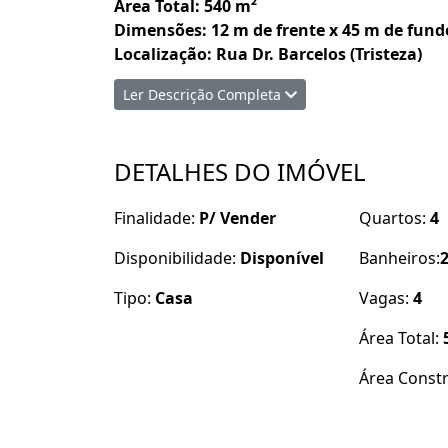
Área Total: 540 m²
Dimensões: 12 m de frente x 45 m de fund
Localização: Rua Dr. Barcelos (Tristeza)
Ler Descrição Completa
Características:
DETALHES DO IMÓVEL
Casa Principal: Casa de madeira com estru
Casa Secundária: Construção de alvenari
Finalidade:
P/ Vender
Quartos:
4
residência adicional, escritório ou atelier.
Garagem: Espaçosa e prática, oferece mu
Disponibilidade:
Disponível
Banheiros:
Churrasqueira: Área dedicada para momen
família.
Tipo:
Casa
Vagas:
4
Pomar: Um encantador pomar com várias 
Área Total:
natural e fresco.
Área Const
Observações: