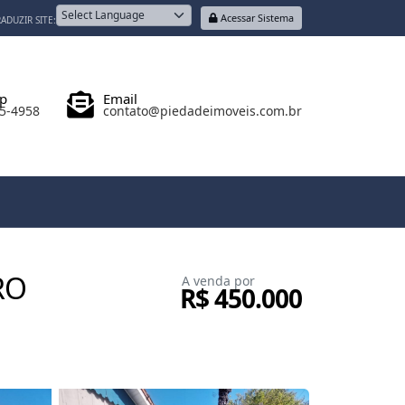
Acessar Sistema
ADUZIR SITE:
Powered by
p
Email
05-4958
contato@piedadeimoveis.com.br
RO
A venda por
R$ 450.000