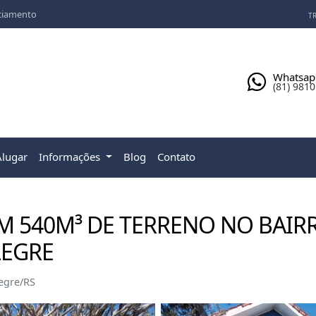
ciamento
TR
Whatsap
(81) 981
Alugar
Informações
Blog
Contato
M 540M³ DE TERRENO NO BAIR
LEGRE
egre/RS